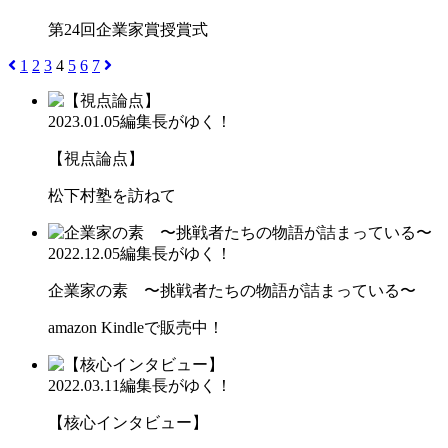
第24回企業家賞授賞式
1
2
3
4
5
6
7
2023.01.05
編集長がゆく！
【視点論点】
松下村塾を訪ねて
2022.12.05
編集長がゆく！
企業家の素 〜挑戦者たちの物語が詰まっている〜
amazon Kindleで販売中！
2022.03.11
編集長がゆく！
【核心インタビュー】