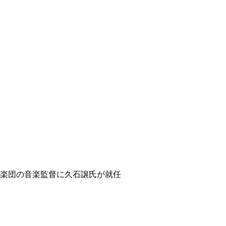
ィ
楽団の音楽監督に久石譲氏が就任