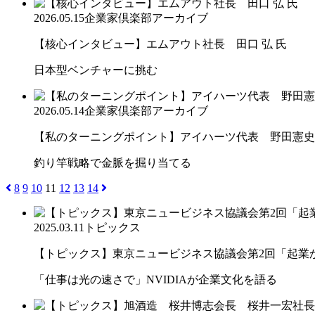
2026.05.15
企業家倶楽部アーカイブ
【核心インタビュー】エムアウト社長 田口 弘 氏
日本型ベンチャーに挑む
2026.05.14
企業家倶楽部アーカイブ
【私のターニングポイント】アイハーツ代表 野田憲史
釣り竿戦略で金脈を掘り当てる
8
9
10
11
12
13
14
2025.03.11
トピックス
【トピックス】東京ニュービジネス協議会第2回「起業から
「仕事は光の速さで」NVIDIAが企業文化を語る