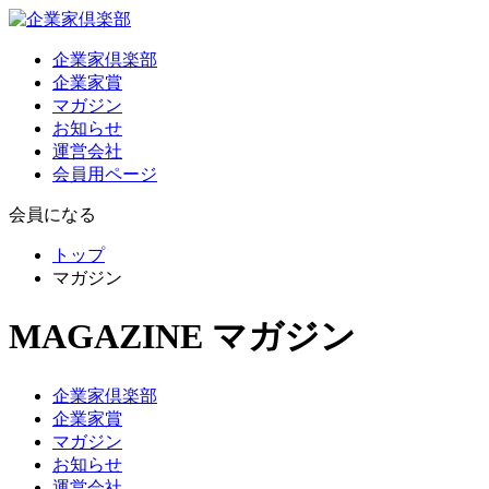
企業家倶楽部
企業家賞
マガジン
お知らせ
運営会社
会員用ページ
会員になる
トップ
マガジン
MAGAZINE
マガジン
企業家倶楽部
企業家賞
マガジン
お知らせ
運営会社