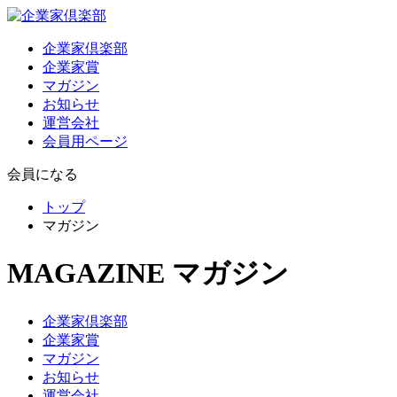
企業家倶楽部
企業家賞
マガジン
お知らせ
運営会社
会員用ページ
会員になる
トップ
マガジン
MAGAZINE
マガジン
企業家倶楽部
企業家賞
マガジン
お知らせ
運営会社