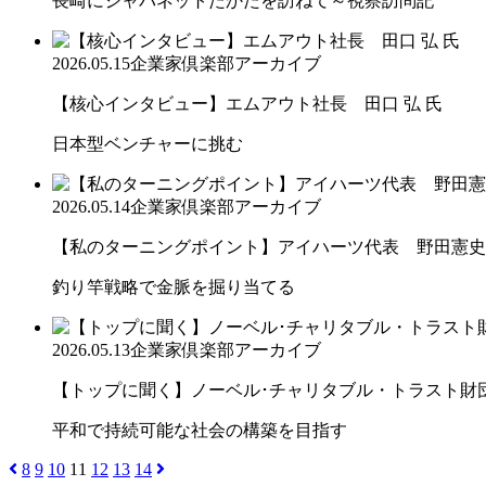
長崎にジャパネットたかたを訪ねて～視察訪問記
2026.05.15
企業家倶楽部アーカイブ
【核心インタビュー】エムアウト社長 田口 弘 氏
日本型ベンチャーに挑む
2026.05.14
企業家倶楽部アーカイブ
【私のターニングポイント】アイハーツ代表 野田憲史
釣り竿戦略で金脈を掘り当てる
2026.05.13
企業家倶楽部アーカイブ
【トップに聞く】ノーベル･チャリタブル・トラスト財団会
平和で持続可能な社会の構築を目指す
8
9
10
11
12
13
14