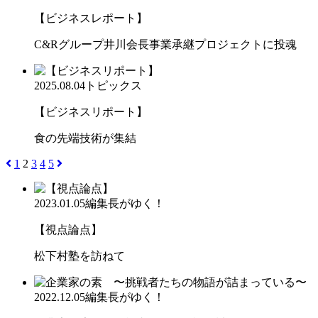
【ビジネスレポート】
C&Rグループ井川会長事業承継プロジェクトに投魂
2025.08.04
トピックス
【ビジネスリポート】
食の先端技術が集結
1
2
3
4
5
2023.01.05
編集長がゆく！
【視点論点】
松下村塾を訪ねて
2022.12.05
編集長がゆく！