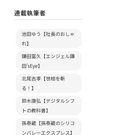
連載執筆者
池田ゆう【社長のおしゃ
れ】
鎌田富久【エンジェル鎌
田’sEye】
北尾吉孝【世相を斬
る！】
鈴木康弘【デジタルシフ
トの教科書】
孫泰蔵【孫泰蔵のシリコ
ンバレーエクスプレス】