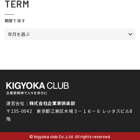
TERM
期間で探す
年月を選ぶ
運営会社｜
株式会社企業家倶楽部
〒135-0042 東京都江東区木場３－１６－８ レッタスビル8
階
© kigyoka club Co.,Ltd. All rights reserved.