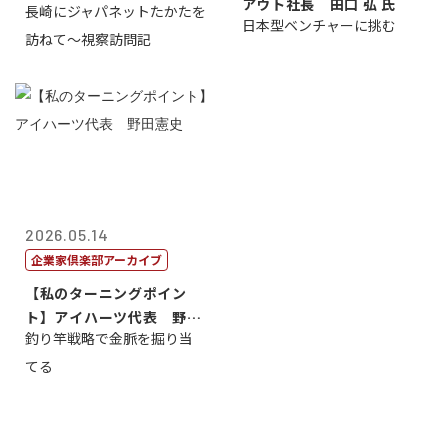
アウト社長 田口 弘 氏
長崎にジャパネットたかたを
日本型ベンチャーに挑む
訪ねて～視察訪問記
2026.05.14
企業家倶楽部アーカイブ
【私のターニングポイン
ト】アイハーツ代表 野田
釣り竿戦略で金脈を掘り当
憲史
てる