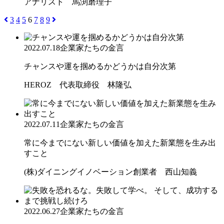
アナリスト 馬渕磨理子
3
4
5
6
7
8
9
2022.07.18
企業家たちの金言
チャンスや運を掴めるかどうかは自分次第
HEROZ 代表取締役 林隆弘
2022.07.11
企業家たちの金言
常に今までにない新しい価値を加えた新業態を生み出
すこと
(株)ダイニングイノベーション創業者 西山知義
2022.06.27
企業家たちの金言