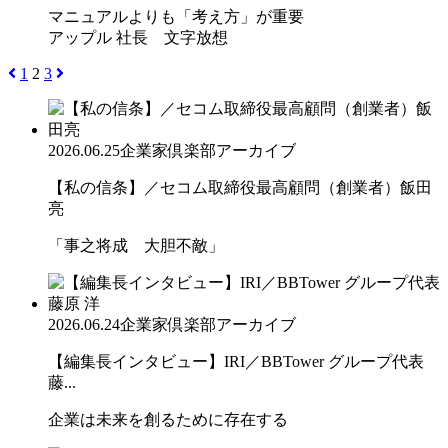
マニュアルよりも「考え方」が重要
アップル 社長 文字放想
1
2
3
2026.06.25
企業家倶楽部アーカイブ
【私の信条】／セコム取締役最高顧問（創業者）飯田
亮
「事之将成 大胆不敵」
2026.06.24
企業家倶楽部アーカイブ
【編集長インタビュー】IRI／BBTower グループ代表
藤...
企業は未来を創るために存在する