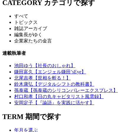
CATEGORY
カテゴリで探す
すべて
トピックス
雑誌アーカイブ
編集長がゆく
企業家たちの金言
連載執筆者
池田ゆう【社長のおしゃれ】
鎌田富久【エンジェル鎌田’sEye】
北尾吉孝【世相を斬る！】
鈴木康弘【デジタルシフトの教科書】
孫泰蔵【孫泰蔵のシリコンバレーエクスプレス】
村口和孝【日の丸キャピタリスト風雲録】
安岡定子【『論語』を実践に活かす】
TERM
期間で探す
年月を選ぶ