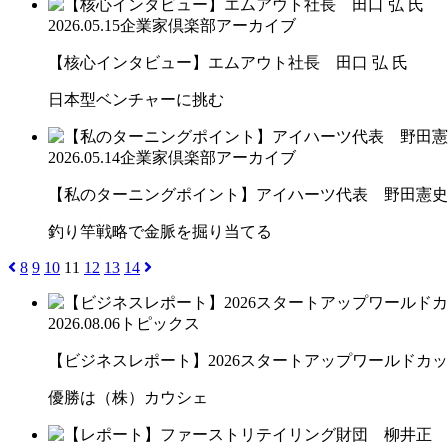
2026.05.15
企業家倶楽部アーカイブ
【核心インタビュー】エムアウト社長 田口 弘 氏
日本型ベンチャーに挑む
2026.05.14
企業家倶楽部アーカイブ
【私のターニングポイント】アイハーツ代表 野田憲史
釣り竿戦略で金脈を掘り当てる
8
9
10
11
12
13
14
2026.08.06
トピックス
【ビジネスレポート】2026スタートアップワールドカ
優勝は（株）カウシェ