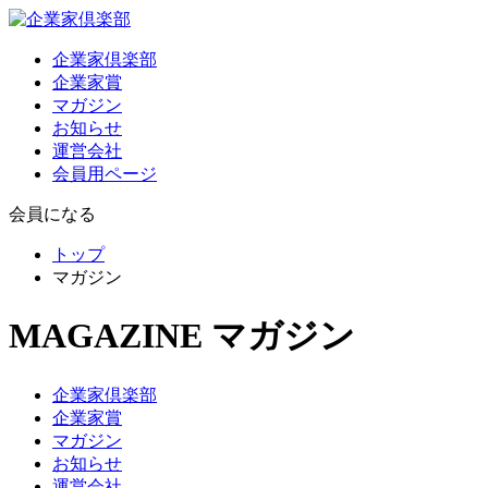
企業家倶楽部
企業家賞
マガジン
お知らせ
運営会社
会員用ページ
会員になる
トップ
マガジン
MAGAZINE
マガジン
企業家倶楽部
企業家賞
マガジン
お知らせ
運営会社