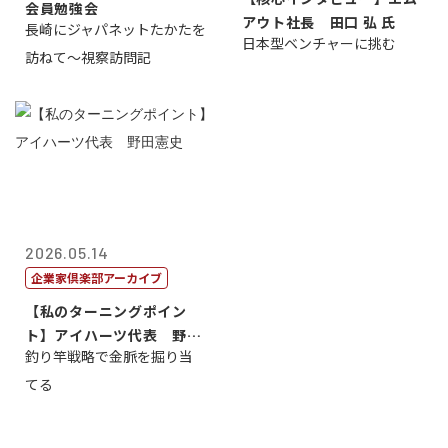
会員勉強会
アウト社長 田口 弘 氏
長崎にジャパネットたかたを
日本型ベンチャーに挑む
訪ねて～視察訪問記
2026.05.14
企業家倶楽部アーカイブ
【私のターニングポイン
ト】アイハーツ代表 野田
釣り竿戦略で金脈を掘り当
憲史
てる