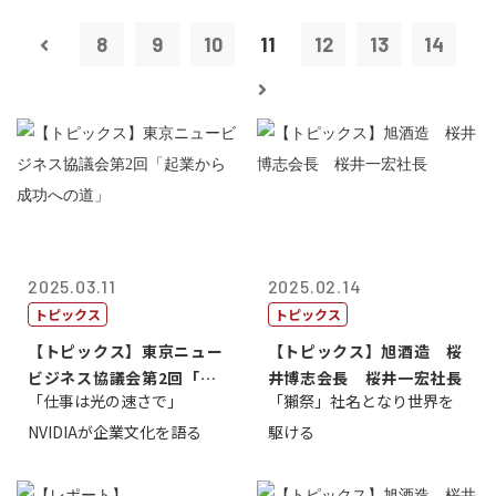
8
9
10
11
12
13
14
2025.03.11
2025.02.14
トピックス
トピックス
【トピックス】東京ニュー
【トピックス】旭酒造 桜
ビジネス協議会第2回「起
井博志会長 桜井一宏社長
「仕事は光の速さで」
「獺祭」社名となり世界を
業から成功へ...
NVIDIAが企業文化を語る
駆ける