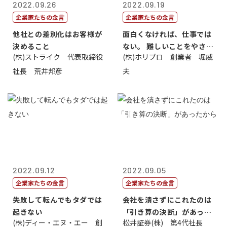
2022.09.26
2022.09.19
企業家たちの金言
企業家たちの金言
他社との差別化はお客様が
面白くなければ、仕事では
決めること
ない。 難しいことをやさし
(株)ストライク 代表取締役
(株)ホリプロ 創業者 堀威
く。やさし...
社長 荒井邦彦
夫
2022.09.12
2022.09.05
企業家たちの金言
企業家たちの金言
失敗して転んでもタダでは
会社を潰さずにこれたのは
起きない
「引き算の決断」があった
(株)ディー・エヌ・エー 創
松井証券(株) 第4代社長
から