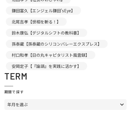
鎌田富久【エンジェル鎌田’sEye】
北尾吉孝【世相を斬る！】
鈴木康弘【デジタルシフトの教科書】
孫泰蔵【孫泰蔵のシリコンバレーエクスプレス】
村口和孝【日の丸キャピタリスト風雲録】
安岡定子【『論語』を実践に活かす】
TERM
期間で探す
年月を選ぶ