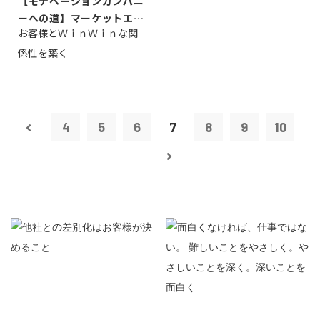
【モチベーションカンパニ
ーへの道】マーケットエン
お客様とＷｉｎＷｉｎな関
タープライズ...
係性を築く
4
5
6
7
8
9
10