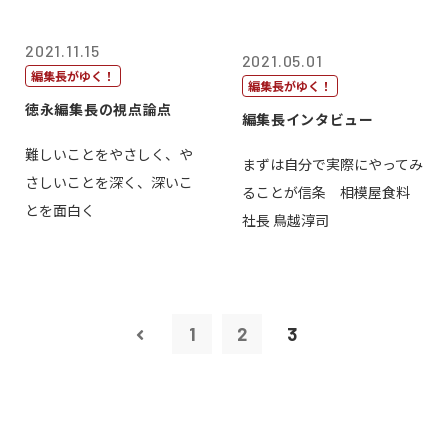
2021.11.15
2021.05.01
編集長がゆく！
編集長がゆく！
徳永編集長の視点論点
編集長インタビュー
難しいことをやさしく、や
まずは自分で実際にやってみ
さしいことを深く、深いこ
ることが信条 相模屋食料
とを面白く
社長 鳥越淳司
1
2
3