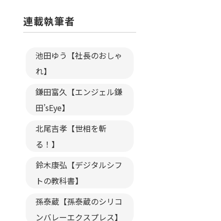
連載執筆者
池田ゆう【社長のおしゃ
れ】
鎌田富久【エンジェル鎌
田’sEye】
北尾吉孝【世相を斬
る！】
鈴木康弘【デジタルシフ
トの教科書】
孫泰蔵【孫泰蔵のシリコ
ンバレーエクスプレス】