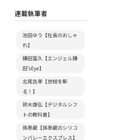
連載執筆者
池田ゆう【社長のおしゃ
れ】
鎌田富久【エンジェル鎌
田’sEye】
北尾吉孝【世相を斬
る！】
鈴木康弘【デジタルシフ
トの教科書】
孫泰蔵【孫泰蔵のシリコ
ンバレーエクスプレス】