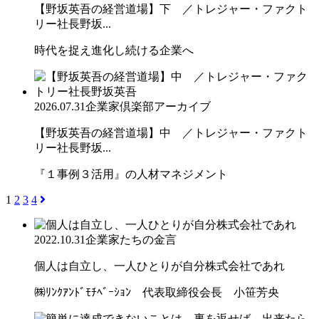
【野坂英吾の経営道場】下 ／トレジャー・ファクト
リー社長野坂...
時代を捉え進化し続ける企業へ
2026.07.31
企業家倶楽部アーカイブ
【野坂英吾の経営道場】中 ／トレジャー・ファクト
リー社長野坂...
『１事例３活用』の人材マネジメント
1
2
3
4
2022.10.31
企業家たちの金言
個人は自立し、一人ひとりが自分株式会社であれ
㈱ﾘﾝｸｱﾝﾄﾞﾓﾁﾍﾞｰｼｮﾝ 代表取締役会長 小笹芳央