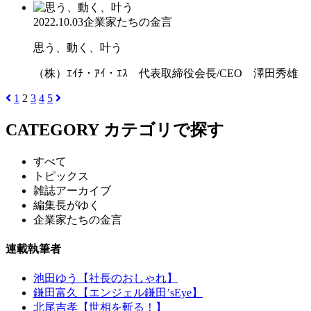
2022.10.03
企業家たちの金言
思う、動く、叶う
（株）ｴｲﾁ・ｱｲ・ｴｽ 代表取締役会長/CEO 澤田秀雄
1
2
3
4
5
CATEGORY
カテゴリで探す
すべて
トピックス
雑誌アーカイブ
編集長がゆく
企業家たちの金言
連載執筆者
池田ゆう【社長のおしゃれ】
鎌田富久【エンジェル鎌田’sEye】
北尾吉孝【世相を斬る！】