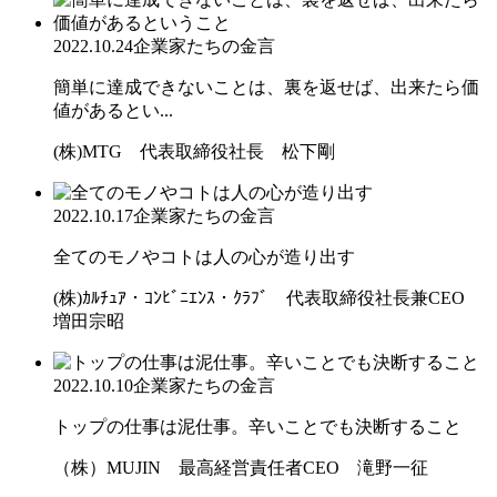
2022.10.24
企業家たちの金言
簡単に達成できないことは、裏を返せば、出来たら価
値があるとい...
(株)MTG 代表取締役社長 松下剛
2022.10.17
企業家たちの金言
全てのモノやコトは人の心が造り出す
(株)ｶﾙﾁｭｱ・ｺﾝﾋﾞﾆｴﾝｽ・ｸﾗﾌﾞ 代表取締役社長兼CEO
増田宗昭
2022.10.10
企業家たちの金言
トップの仕事は泥仕事。辛いことでも決断すること
（株）MUJIN 最高経営責任者CEO 滝野一征