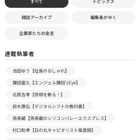
すべて
トピックス
雑誌アーカイブ
編集長がゆく
企業家たちの金言
連載執筆者
池田ゆう【社長のおしゃれ】
鎌田富久【エンジェル鎌田’sEye】
北尾吉孝【世相を斬る！】
鈴木康弘【デジタルシフトの教科書】
孫泰蔵【孫泰蔵のシリコンバレーエクスプレス】
村口和孝【日の丸キャピタリスト風雲録】