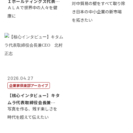
Ｉホールディングス代表取
対中貿易の壁をすべて取り除
山 誠
ＡＬＡで世界中の人々を健
締役執行役員...
き日本の中小企業の新市場
康に
を拓きたい
2026.04.27
企業家倶楽部アーカイブ
【核心インタビュー】キタ
ムラ代表取締役会長兼
写真を作る、残す楽しさを
CEO 北村正志
時代を超えて伝えたい