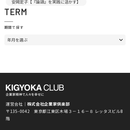
安岡定子【『論語』を実践に活かす】
TERM
期間で探す
年月を選ぶ
運営会社｜
株式会社企業家倶楽部
〒135-0042 東京都江東区木場３－１６－８ レッタスビル8
階