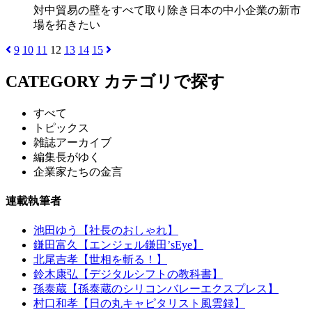
対中貿易の壁をすべて取り除き日本の中小企業の新市
場を拓きたい
9
10
11
12
13
14
15
CATEGORY
カテゴリで探す
すべて
トピックス
雑誌アーカイブ
編集長がゆく
企業家たちの金言
連載執筆者
池田ゆう【社長のおしゃれ】
鎌田富久【エンジェル鎌田’sEye】
北尾吉孝【世相を斬る！】
鈴木康弘【デジタルシフトの教科書】
孫泰蔵【孫泰蔵のシリコンバレーエクスプレス】
村口和孝【日の丸キャピタリスト風雲録】