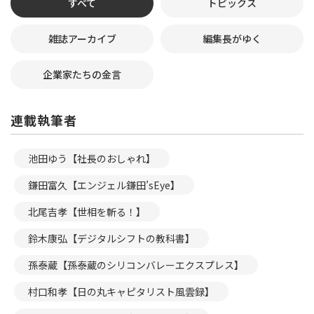
すべて
トピックス
雑誌アーカイブ
編集長がゆく
企業家たちの金言
連載執筆者
池田ゆう【社長のおしゃれ】
鎌田富久【エンジェル鎌田’sEye】
北尾吉孝【世相を斬る！】
鈴木康弘【デジタルシフトの教科書】
孫泰蔵【孫泰蔵のシリコンバレーエクスプレス】
村口和孝【日の丸キャピタリスト風雲録】