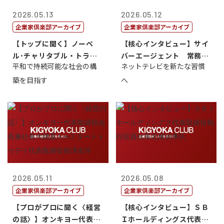
2026.05.13
2026.05.12
企業家倶楽部アーカイブ
企業家倶楽部アーカイブ
【トップに聞く】ノーベ
【核心インタビュー】サイ
ル･チャリタブル・トラス
バーエージェント 常務取
平和で持続可能な社会の構
ネットテレビを新たな習慣
ト財団会長 マ...
締役 小池政...
築を目指す
へ
2026.05.11
2026.05.08
企業家倶楽部アーカイブ
企業家倶楽部アーカイブ
【プロがプロに聞く〈経営
【核心インタビュー】ＳＢ
の話〉】オンキヨー代表取
Ｉホールディングス代表取