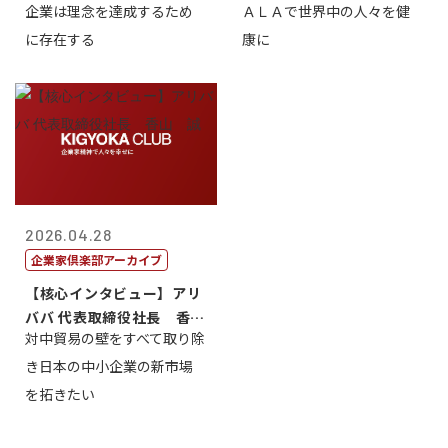
企業は理念を達成するため
ＡＬＡで世界中の人々を健
締役会長兼社...
締役執行役員...
に存在する
康に
2026.04.28
企業家倶楽部アーカイブ
【核心インタビュー】アリ
ババ 代表取締役社長 香
対中貿易の壁をすべて取り除
山 誠
き日本の中小企業の新市場
を拓きたい