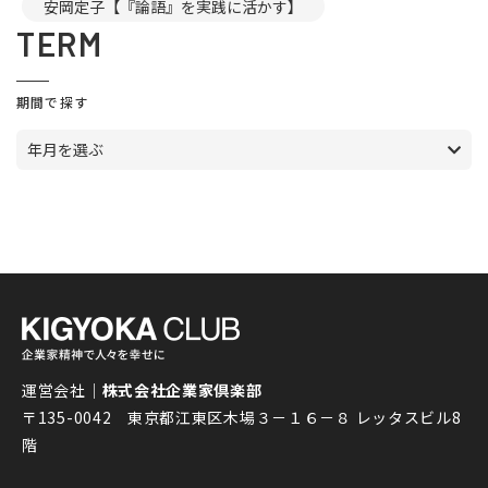
安岡定子【『論語』を実践に活かす】
TERM
期間で探す
年月を選ぶ
運営会社｜
株式会社企業家倶楽部
〒135-0042 東京都江東区木場３－１６－８ レッタスビル8
階