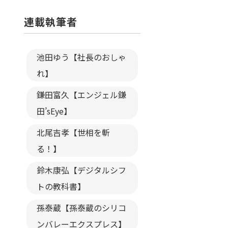
連載執筆者
池田ゆう【社長のおしゃ
れ】
鎌田富久【エンジェル鎌
田’sEye】
北尾吉孝【世相を斬
る！】
鈴木康弘【デジタルシフ
トの教科書】
孫泰蔵【孫泰蔵のシリコ
ンバレーエクスプレス】