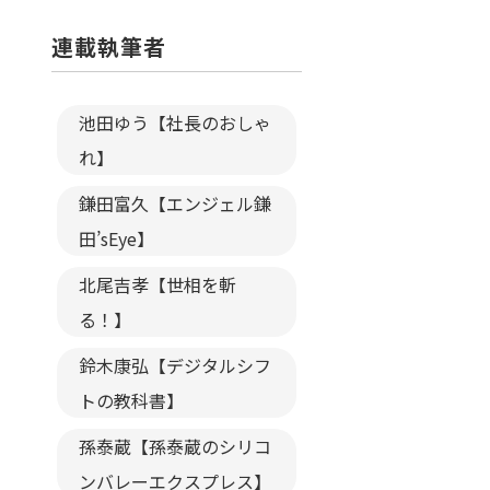
連載執筆者
池田ゆう【社長のおしゃ
れ】
鎌田富久【エンジェル鎌
田’sEye】
北尾吉孝【世相を斬
る！】
鈴木康弘【デジタルシフ
トの教科書】
孫泰蔵【孫泰蔵のシリコ
ンバレーエクスプレス】