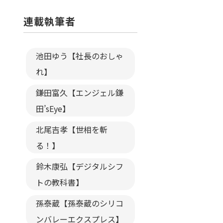
連載執筆者
池田ゆう【社長のおしゃ
れ】
鎌田富久【エンジェル鎌
田’sEye】
北尾吉孝【世相を斬
る！】
鈴木康弘【デジタルシフ
トの教科書】
孫泰蔵【孫泰蔵のシリコ
ンバレーエクスプレス】