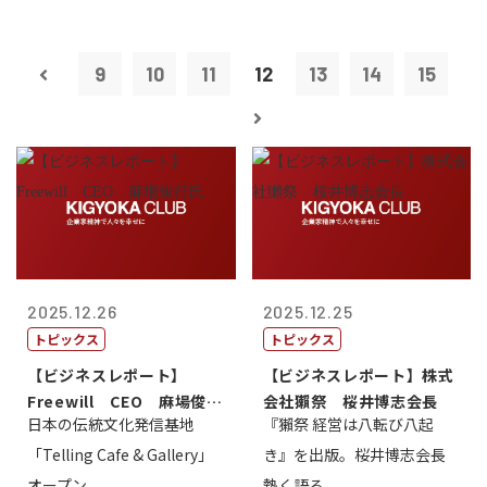
9
10
11
12
13
14
15
2025.12.26
2025.12.25
トピックス
トピックス
【ビジネスレポート】
【ビジネスレポート】株式
Freewill CEO 麻場俊行
会社獺祭 桜井博志会長
日本の伝統文化発信基地
『獺祭 経営は八転び八起
氏
「Telling Cafe & Gallery」
き』を出版。桜井博志会長
オープン
熱く語る