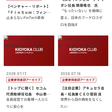
ダシ社長 関藤竜也 氏
【ベンチャー・リポート】
「もったいない」を価値に
「ＦｉｎＳｕｍ：フィンテ
止まらないFinTech革命
変え、日本のフードロスゼ
ック・サミッ...
ロを目指す
2026.07.17
2026.07.16
企業家倶楽部アーカイブ
企業家倶楽部アーカイブ
【トップに聞く】セコム
【注目企業】アキュセラ会
代表取締役社長 中山泰
長・社長兼ＣＥＯ窪田 良
全員経営でお客様一人ひと
世界から目の病気をなくし
男
りに安心を
たい