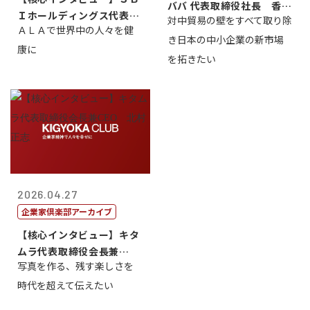
ババ 代表取締役社長 香
Ｉホールディングス代表取
対中貿易の壁をすべて取り除
山 誠
ＡＬＡで世界中の人々を健
締役執行役員...
き日本の中小企業の新市場
康に
を拓きたい
2026.04.27
企業家倶楽部アーカイブ
【核心インタビュー】キタ
ムラ代表取締役会長兼
写真を作る、残す楽しさを
CEO 北村正志
時代を超えて伝えたい