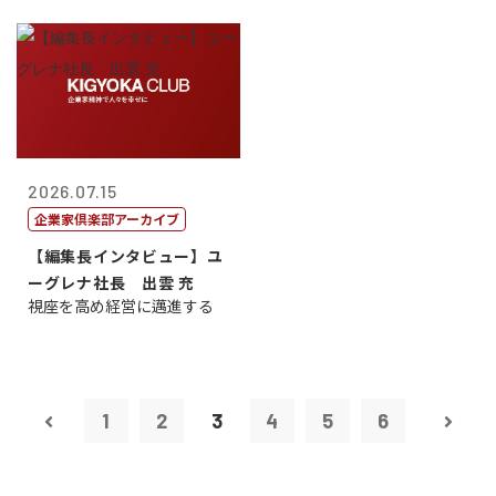
2026.07.15
企業家倶楽部アーカイブ
【編集長インタビュー】ユ
ーグレナ社長 出雲 充
視座を高め経営に邁進する
1
2
3
4
5
6