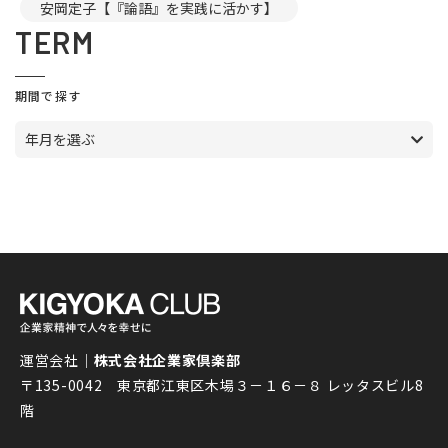
安岡定子【『論語』を実践に活かす】
TERM
期間で探す
年月を選ぶ
運営会社｜
株式会社企業家倶楽部
〒135-0042 東京都江東区木場３－１６－８ レッタスビル8
階