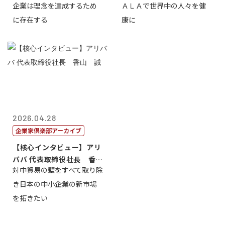
企業は理念を達成するため
ＡＬＡで世界中の人々を健
締役会長兼社...
締役執行役員...
に存在する
康に
2026.04.28
企業家倶楽部アーカイブ
【核心インタビュー】アリ
ババ 代表取締役社長 香
対中貿易の壁をすべて取り除
山 誠
き日本の中小企業の新市場
を拓きたい