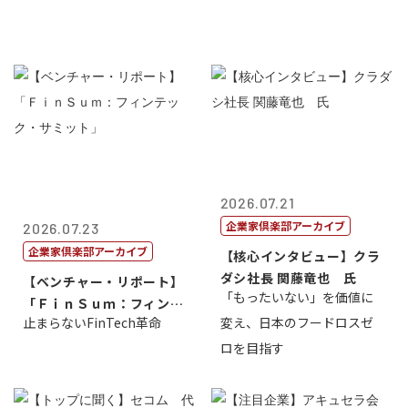
2026.07.21
企業家倶楽部アーカイブ
2026.07.23
企業家倶楽部アーカイブ
【核心インタビュー】クラ
ダシ社長 関藤竜也 氏
【ベンチャー・リポート】
「もったいない」を価値に
「ＦｉｎＳｕｍ：フィンテ
止まらないFinTech革命
変え、日本のフードロスゼ
ック・サミッ...
ロを目指す