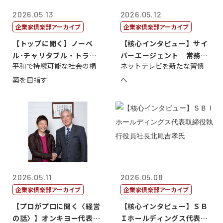
2026.05.13
2026.05.12
企業家倶楽部アーカイブ
企業家倶楽部アーカイブ
【トップに聞く】ノーベ
【核心インタビュー】サイ
ル･チャリタブル・トラス
バーエージェント 常務取
平和で持続可能な社会の構
ネットテレビを新たな習慣
ト財団会長 マ...
締役 小池政...
築を目指す
へ
2026.05.11
2026.05.08
企業家倶楽部アーカイブ
企業家倶楽部アーカイブ
【プロがプロに聞く〈経営
【核心インタビュー】ＳＢ
の話〉】オンキヨー代表取
Ｉホールディングス代表取