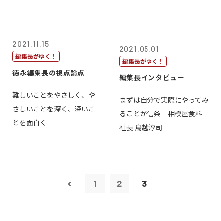
2021.11.15
2021.05.01
編集長がゆく！
編集長がゆく！
徳永編集長の視点論点
編集長インタビュー
難しいことをやさしく、や
まずは自分で実際にやってみ
さしいことを深く、深いこ
ることが信条 相模屋食料
とを面白く
社長 鳥越淳司
1
2
3