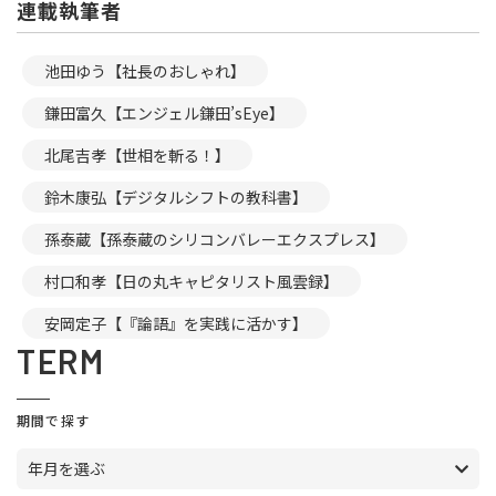
連載執筆者
池田ゆう【社長のおしゃれ】
鎌田富久【エンジェル鎌田’sEye】
北尾吉孝【世相を斬る！】
鈴木康弘【デジタルシフトの教科書】
孫泰蔵【孫泰蔵のシリコンバレーエクスプレス】
村口和孝【日の丸キャピタリスト風雲録】
安岡定子【『論語』を実践に活かす】
TERM
期間で探す
年月を選ぶ