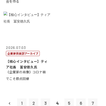
会を作る
2026.07.03
企業家倶楽部アーカイブ
【核心インタビュー】ティ
ア社長 冨安徳久氏
《企業家の肖像》コロナ禍
でこそ原点回帰
1
2
3
4
5
6
7