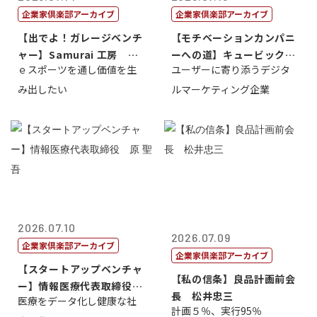
企業家倶楽部アーカイブ
企業家倶楽部アーカイブ
【出でよ！ガレージベンチ
【モチベーションカンパニ
ャー】Samurai 工房 代
ーへの道】キュービック代
ｅスポーツを通し価値を生
ユーザーに寄り添うデジタ
表取締...
表取締役CE...
み出したい
ルマーケティング企業
2026.07.10
2026.07.09
企業家倶楽部アーカイブ
企業家倶楽部アーカイブ
【スタートアップベンチャ
【私の信条】良品計画前会
ー】情報医療代表取締役
長 松井忠三
医療をデータ化し健康な社
原 聖吾
計画５％、実行95％