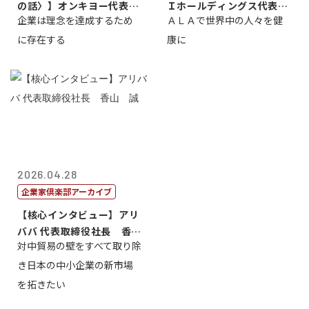
の話〉】オンキヨー代表取
Ｉホールディングス代表取
企業は理念を達成するため
ＡＬＡで世界中の人々を健
締役会長兼社...
締役執行役員...
に存在する
康に
2026.04.28
企業家倶楽部アーカイブ
【核心インタビュー】アリ
ババ 代表取締役社長 香
対中貿易の壁をすべて取り除
山 誠
き日本の中小企業の新市場
を拓きたい