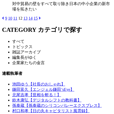
対中貿易の壁をすべて取り除き日本の中小企業の新市
場を拓きたい
9
10
11
12
13
14
15
CATEGORY
カテゴリで探す
すべて
トピックス
雑誌アーカイブ
編集長がゆく
企業家たちの金言
連載執筆者
池田ゆう【社長のおしゃれ】
鎌田富久【エンジェル鎌田’sEye】
北尾吉孝【世相を斬る！】
鈴木康弘【デジタルシフトの教科書】
孫泰蔵【孫泰蔵のシリコンバレーエクスプレス】
村口和孝【日の丸キャピタリスト風雲録】