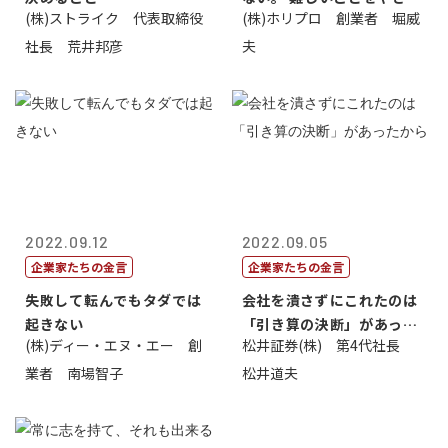
(株)ストライク 代表取締役
(株)ホリプロ 創業者 堀威
く。やさし...
社長 荒井邦彦
夫
2022.09.12
2022.09.05
企業家たちの金言
企業家たちの金言
失敗して転んでもタダでは
会社を潰さずにこれたのは
起きない
「引き算の決断」があった
(株)ディー・エヌ・エー 創
松井証券(株) 第4代社長
から
業者 南場智子
松井道夫