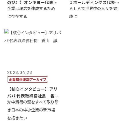
の話〉】オンキヨー代表取
Ｉホールディングス代表取
企業は理念を達成するため
ＡＬＡで世界中の人々を健
締役会長兼社...
締役執行役員...
に存在する
康に
2026.04.28
企業家倶楽部アーカイブ
【核心インタビュー】アリ
ババ 代表取締役社長 香
対中貿易の壁をすべて取り除
山 誠
き日本の中小企業の新市場
を拓きたい