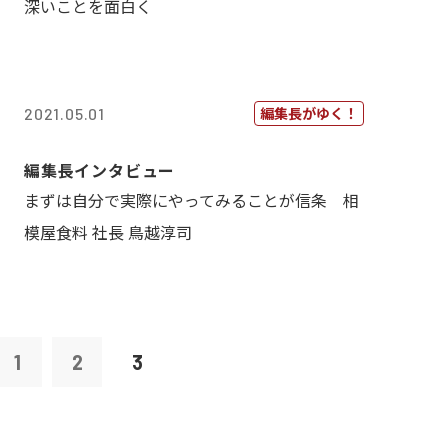
深いことを面白く
編集長がゆく！
2021.05.01
編集長インタビュー
まずは自分で実際にやってみることが信条 相
模屋食料 社長 鳥越淳司
1
2
3