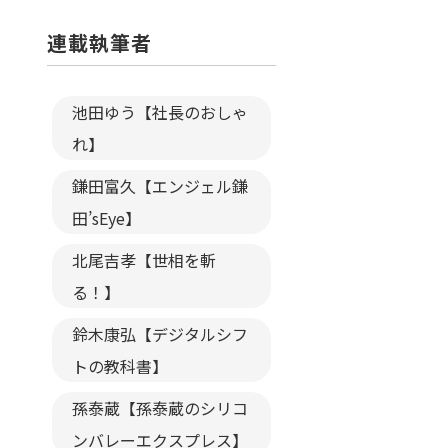
連載執筆者
池田ゆう【社長のおしゃ
れ】
鎌田富久【エンジェル鎌
田’sEye】
北尾吉孝【世相を斬
る！】
鈴木康弘【デジタルシフ
トの教科書】
孫泰蔵【孫泰蔵のシリコ
ンバレーエクスプレス】