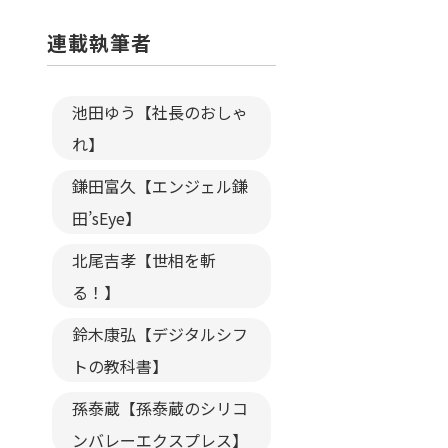
連載執筆者
池田ゆう【社長のおしゃ
れ】
鎌田富久【エンジェル鎌
田’sEye】
北尾吉孝【世相を斬
る！】
鈴木康弘【デジタルシフ
トの教科書】
孫泰蔵【孫泰蔵のシリコ
ンバレーエクスプレス】