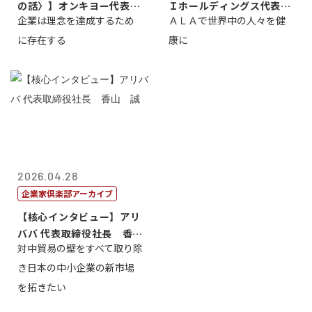
の話〉】オンキヨー代表取
Ｉホールディングス代表取
企業は理念を達成するため
ＡＬＡで世界中の人々を健
締役会長兼社...
締役執行役員...
に存在する
康に
2026.04.28
企業家倶楽部アーカイブ
【核心インタビュー】アリ
ババ 代表取締役社長 香
対中貿易の壁をすべて取り除
山 誠
き日本の中小企業の新市場
を拓きたい