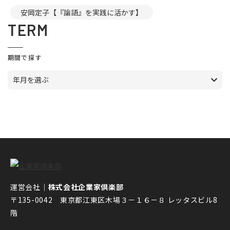
安岡定子【『論語』を実践に活かす】
TERM
期間で探す
年月を選ぶ
運営会社｜
株式会社企業家倶楽部
〒135-0042 東京都江東区木場３－１６－８ レッタスビル8
階