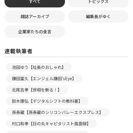
すべて
トピックス
雑誌アーカイブ
編集長がゆく
企業家たちの金言
連載執筆者
池田ゆう【社長のおしゃれ】
鎌田富久【エンジェル鎌田’sEye】
北尾吉孝【世相を斬る！】
鈴木康弘【デジタルシフトの教科書】
孫泰蔵【孫泰蔵のシリコンバレーエクスプレス】
村口和孝【日の丸キャピタリスト風雲録】