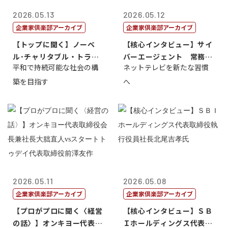
2026.05.13
2026.05.12
企業家倶楽部アーカイブ
企業家倶楽部アーカイブ
【トップに聞く】ノーベ
【核心インタビュー】サイ
ル･チャリタブル・トラス
バーエージェント 常務取
平和で持続可能な社会の構
ネットテレビを新たな習慣
ト財団会長 マ...
締役 小池政...
築を目指す
へ
2026.05.11
2026.05.08
企業家倶楽部アーカイブ
企業家倶楽部アーカイブ
【プロがプロに聞く〈経営
【核心インタビュー】ＳＢ
の話〉】オンキヨー代表取
Ｉホールディングス代表取