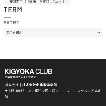
安岡定子【『論語』を実践に活かす】
TERM
期間で探す
年月を選ぶ
運営会社｜
株式会社企業家倶楽部
〒135-0042 東京都江東区木場３－１６－８ レッタスビル8
階