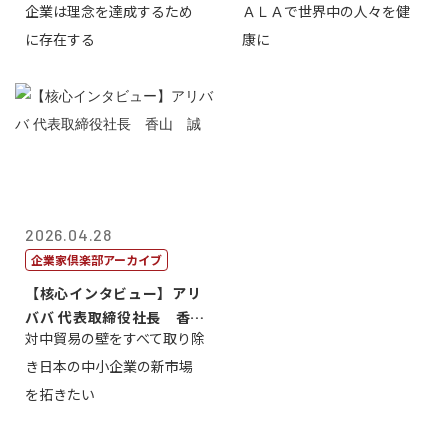
企業は理念を達成するため
ＡＬＡで世界中の人々を健
締役会長兼社...
締役執行役員...
に存在する
康に
2026.04.28
企業家倶楽部アーカイブ
【核心インタビュー】アリ
ババ 代表取締役社長 香
対中貿易の壁をすべて取り除
山 誠
き日本の中小企業の新市場
を拓きたい