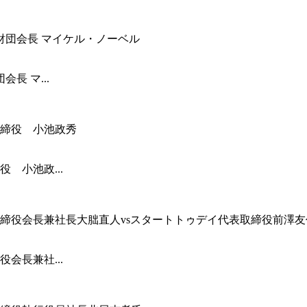
長 マ...
 小池政...
会長兼社...