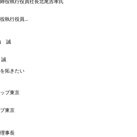
執行役員...
 誠
を拓きたい
ップ東京