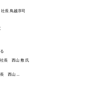
 社長 鳥越淳司
る
西山 ...