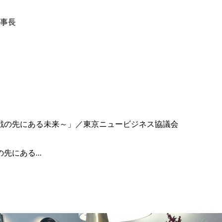
事長
にある...