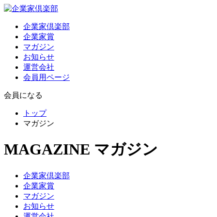
企業家倶楽部
企業家賞
マガジン
お知らせ
運営会社
会員用ページ
会員になる
トップ
マガジン
MAGAZINE
マガジン
企業家倶楽部
企業家賞
マガジン
お知らせ
運営会社