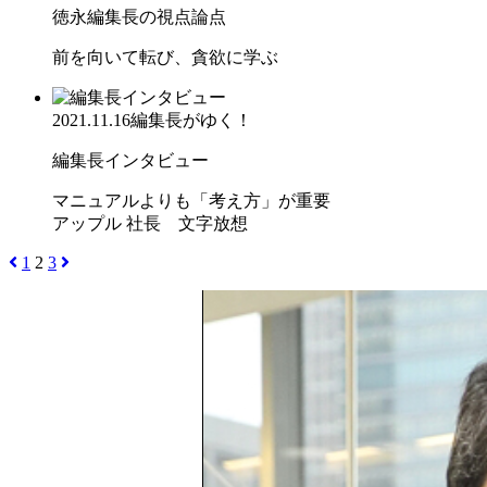
徳永編集長の視点論点
前を向いて転び、貪欲に学ぶ
2021.11.16
編集長がゆく！
編集長インタビュー
マニュアルよりも「考え方」が重要
アップル 社長 文字放想
1
2
3