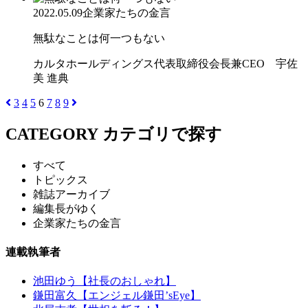
2022.05.09
企業家たちの金言
無駄なことは何一つもない
カルタホールディングス代表取締役会長兼CEO 宇佐
美 進典
3
4
5
6
7
8
9
CATEGORY
カテゴリで探す
すべて
トピックス
雑誌アーカイブ
編集長がゆく
企業家たちの金言
連載執筆者
池田ゆう【社長のおしゃれ】
鎌田富久【エンジェル鎌田’sEye】