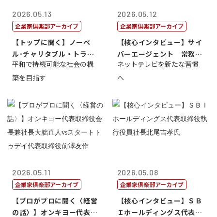
2026.05.13
2026.05.12
企業家倶楽部アーカイブ
企業家倶楽部アーカイブ
【トップに聞く】ノーベ
【核心インタビュー】サイ
ル･チャリタブル・トラス
バーエージェント 常務取
平和で持続可能な社会の構
ネットテレビを新たな習慣
ト財団会長 マ...
締役 小池政...
築を目指す
へ
2026.05.11
2026.05.08
企業家倶楽部アーカイブ
企業家倶楽部アーカイブ
【プロがプロに聞く〈経営
【核心インタビュー】ＳＢ
の話〉】オンキヨー代表取
Ｉホールディングス代表取