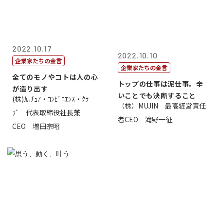
2022.10.17
2022.10.10
企業家たちの金言
企業家たちの金言
全てのモノやコトは人の心
トップの仕事は泥仕事。辛
が造り出す
いことでも決断すること
(株)ｶﾙﾁｭｱ・ｺﾝﾋﾞﾆｴﾝｽ・ｸﾗ
（株）MUJIN 最高経営責任
ﾌﾞ 代表取締役社長兼
者CEO 滝野一征
CEO 増田宗昭