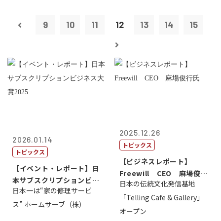
9
10
11
12
13
14
15
2025.12.26
2026.01.14
トピックス
トピックス
【ビジネスレポート】
【イベント・レポート】日
Freewill CEO 麻場俊行
本サブスクリプションビジ
日本の伝統文化発信基地
氏
日本一は“家の修理サービ
ネス大賞20...
「Telling Cafe & Gallery」
ス” ホームサーブ（株）
オープン