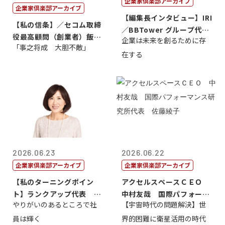
企業家倶楽部アーカイブ
企業家倶楽部アーカイブ
【編集長インタビュー】IRI
【私の信条】／セコム取締
／BBTower グループ代表
役最高顧問（創業者）飯田
企業は未来を創るために存
藤...
「事之将成 大胆不敵」
亮
在する
2026.06.23
2026.06.22
企業家倶楽部アーカイブ
企業家倶楽部アーカイブ
【私のターニングポイン
アクセルスペースＣＥＯ
ト】ランクアップ代表 岩
中村友哉 国際パフォーマ
やりがいのあるところで社
【宇宙時代の問題解決】世
崎裕美子
ンス研究所代...
員は輝く
界的困難に衛星活用の時代