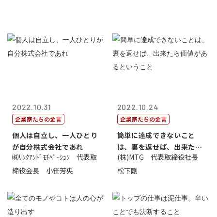
2022.10.31
2022.10.24
企業家たちの金言
企業家たちの金言
個人は自立し、一人ひとり
簡単に達成できないこと
が自分株式会社であれ
は、裏を返せば、出来たら
㈱ﾘﾝｸｱﾝﾄﾞﾓﾁﾍﾞｰｼｮﾝ 代表取
(株)MTG 代表取締役社長
価値があるとい...
締役会長 小笹芳央
松下剛