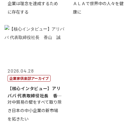
企業は理念を達成するため
ＡＬＡで世界中の人々を健
締役会長兼社...
締役執行役員...
に存在する
康に
2026.04.28
企業家倶楽部アーカイブ
【核心インタビュー】アリ
ババ 代表取締役社長 香
対中貿易の壁をすべて取り除
山 誠
き日本の中小企業の新市場
を拓きたい