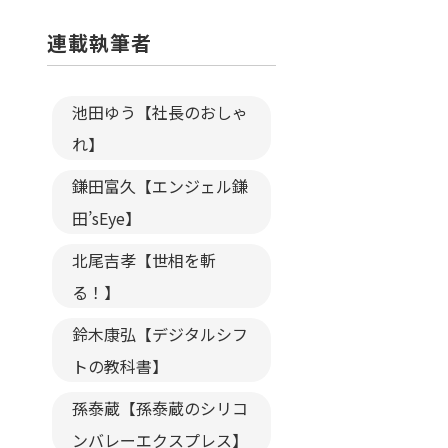
連載執筆者
池田ゆう【社長のおしゃ
れ】
鎌田富久【エンジェル鎌
田’sEye】
北尾吉孝【世相を斬
る！】
鈴木康弘【デジタルシフ
トの教科書】
孫泰蔵【孫泰蔵のシリコ
ンバレーエクスプレス】