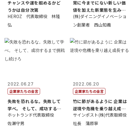
チャンスや運を掴めるかど
常に今までにない新しい価
うかは自分次第
値を加えた新業態を生み出
HEROZ 代表取締役 林隆
(株)ダイニングイノベーショ
すこと
弘
ン創業者 西山知義
2022.06.27
2022.06.20
企業家たちの金言
企業家たちの金言
失敗を恐れるな。失敗して
竹に節があるように 企業は
学べ。 そして、成功するま
逆境や危機を乗り越え成長
ホットランド代表取締役
サインポスト(株)代表取締役
で挑戦し続...
する
佐瀬守男
社長 蒲原寧