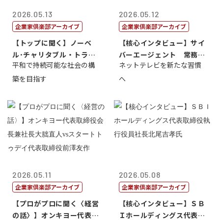
2026.05.13
2026.05.12
企業家倶楽部アーカイブ
企業家倶楽部アーカイブ
【トップに聞く】ノーベ
【核心インタビュー】サイ
ル･チャリタブル・トラス
バーエージェント 常務取
平和で持続可能な社会の構
ネットテレビを新たな習慣
ト財団会長 マ...
締役 小池政...
築を目指す
へ
2026.05.11
2026.05.08
企業家倶楽部アーカイブ
企業家倶楽部アーカイブ
【プロがプロに聞く〈経営
【核心インタビュー】ＳＢ
の話〉】オンキヨー代表取
Ｉホールディングス代表取