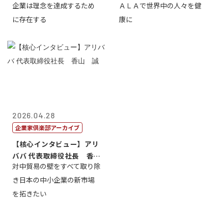
企業は理念を達成するため
ＡＬＡで世界中の人々を健
締役会長兼社...
締役執行役員...
に存在する
康に
2026.04.28
企業家倶楽部アーカイブ
【核心インタビュー】アリ
ババ 代表取締役社長 香
対中貿易の壁をすべて取り除
山 誠
き日本の中小企業の新市場
を拓きたい