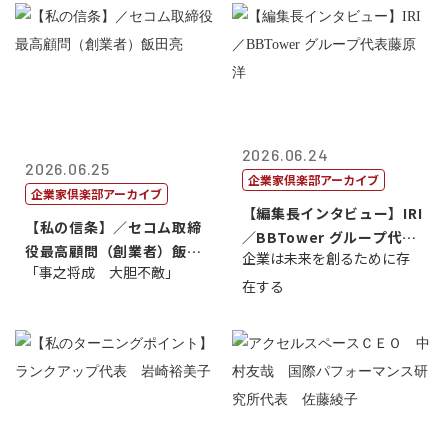
2026.06.24
2026.06.25
企業家倶楽部アーカイブ
企業家倶楽部アーカイブ
【編集長インタビュー】IRI
【私の信条】／セコム取締
／BBTower グループ代表
役最高顧問（創業者）飯田
企業は未来を創るために存
藤...
「事之将成 大胆不敵」
亮
在する