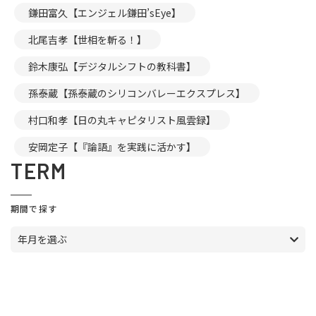
鎌田富久【エンジェル鎌田’sEye】
北尾吉孝【世相を斬る！】
鈴木康弘【デジタルシフトの教科書】
孫泰蔵【孫泰蔵のシリコンバレーエクスプレス】
村口和孝【日の丸キャピタリスト風雲録】
安岡定子【『論語』を実践に活かす】
TERM
期間で探す
年月を選ぶ