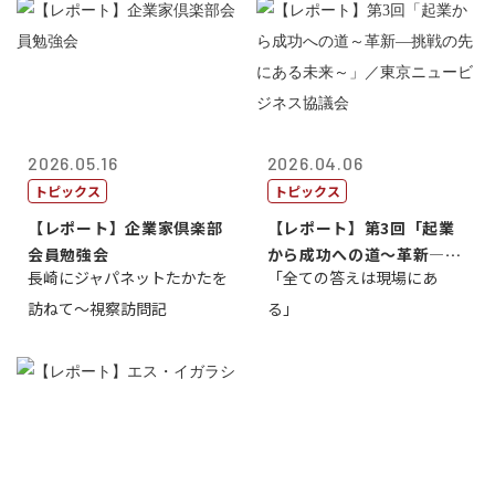
2026.05.16
2026.04.06
トピックス
トピックス
【レポート】企業家倶楽部
【レポート】第3回「起業
会員勉強会
から成功への道～革新―挑
長崎にジャパネットたかたを
「全ての答えは現場にあ
戦の先にある...
訪ねて～視察訪問記
る」