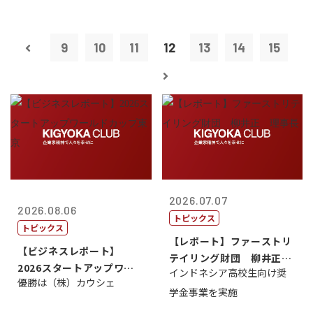
9
10
11
12
13
14
15
2026.07.07
2026.08.06
トピックス
トピックス
【レポート】ファーストリ
【ビジネスレポート】
テイリング財団 柳井正
2026スタートアップワー
インドネシア高校生向け奨
理事長
優勝は（株）カウシェ
ルドカップ東京
学金事業を実施