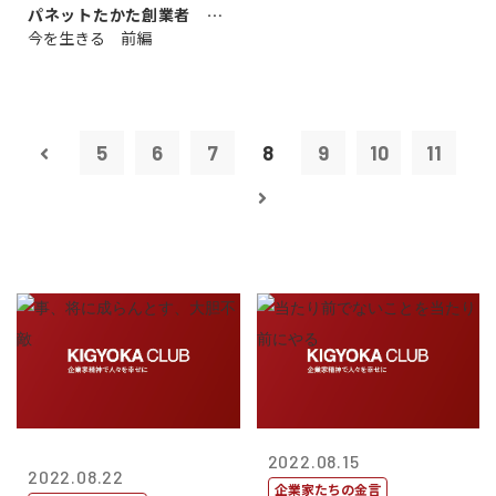
パネットたかた創業者 髙
今を生きる 前編
田 明氏
5
6
7
8
9
10
11
2022.08.15
2022.08.22
企業家たちの金言