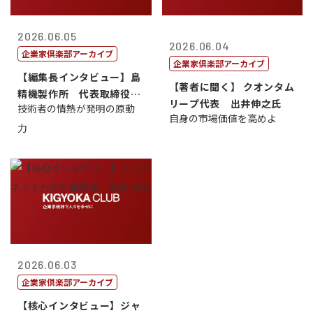
2026.06.05
2026.06.04
企業家倶楽部アーカイブ
企業家倶楽部アーカイブ
【編集長インタビュー】島
【著者に聞く】 クオンタム
精機製作所 代表取締役
リープ代表 出井伸之氏
技術者の情熱が発明の原動
社 長 島 正...
自身の市場価値を高めよ
力
2026.06.03
企業家倶楽部アーカイブ
【核心インタビュー】ジャ