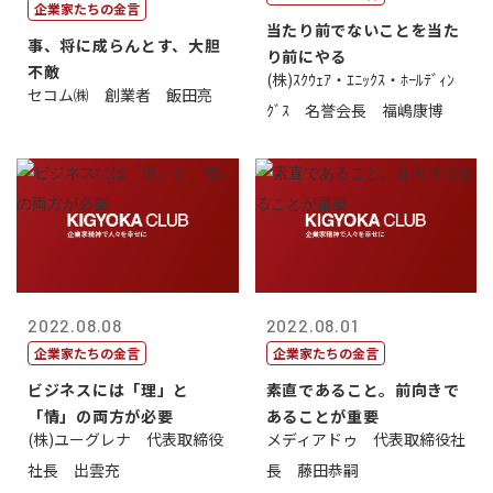
企業家たちの金言
当たり前でないことを当た
事、将に成らんとす、大胆
り前にやる
不敵
(株)ｽｸｳｪｱ・ｴﾆｯｸｽ・ﾎｰﾙﾃﾞｨﾝ
セコム㈱ 創業者 飯田亮
ｸﾞｽ 名誉会長 福嶋康博
2022.08.08
2022.08.01
企業家たちの金言
企業家たちの金言
ビジネスには「理」と
素直であること。前向きで
「情」の両方が必要
あることが重要
(株)ユーグレナ 代表取締役
メディアドゥ 代表取締役社
社長 出雲充
長 藤田恭嗣