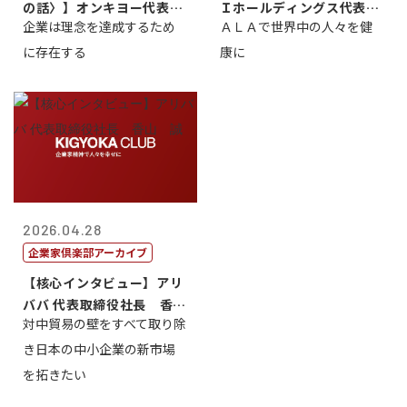
の話〉】オンキヨー代表取
Ｉホールディングス代表取
企業は理念を達成するため
ＡＬＡで世界中の人々を健
締役会長兼社...
締役執行役員...
に存在する
康に
2026.04.28
企業家倶楽部アーカイブ
【核心インタビュー】アリ
ババ 代表取締役社長 香
対中貿易の壁をすべて取り除
山 誠
き日本の中小企業の新市場
を拓きたい