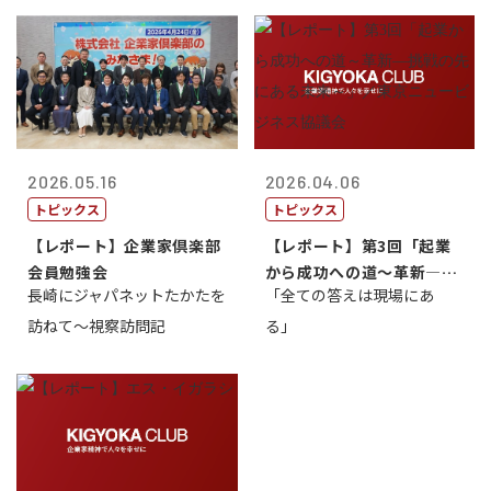
2026.05.16
2026.04.06
トピックス
トピックス
【レポート】企業家倶楽部
【レポート】第3回「起業
会員勉強会
から成功への道～革新―挑
長崎にジャパネットたかたを
「全ての答えは現場にあ
戦の先にある...
訪ねて～視察訪問記
る」