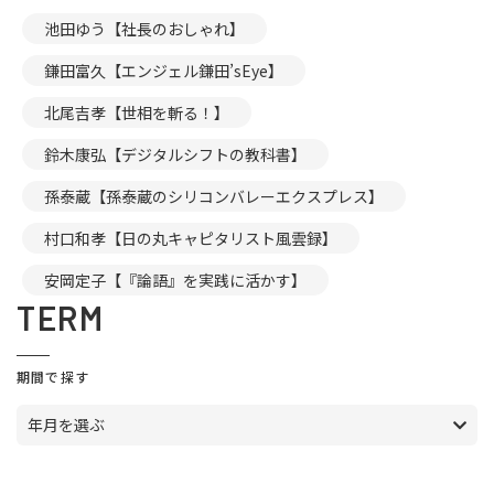
池田ゆう【社長のおしゃれ】
鎌田富久【エンジェル鎌田’sEye】
北尾吉孝【世相を斬る！】
鈴木康弘【デジタルシフトの教科書】
孫泰蔵【孫泰蔵のシリコンバレーエクスプレス】
村口和孝【日の丸キャピタリスト風雲録】
安岡定子【『論語』を実践に活かす】
TERM
期間で探す
年月を選ぶ