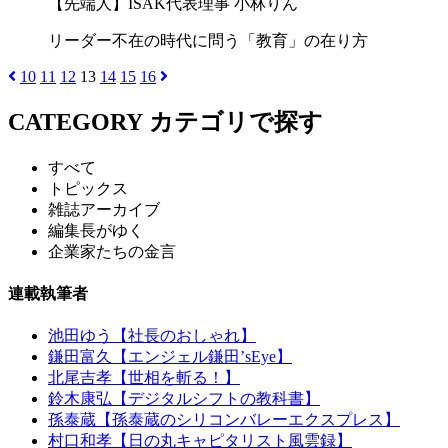
【先端人】ISAK代表理事 小林りん
リーダー不在の時代に問う「教育」の在り方
10
11
12
13
14
15
16
CATEGORY
カテゴリで探す
すべて
トピックス
雑誌アーカイブ
編集長がゆく
企業家たちの金言
連載執筆者
池田ゆう【社長のおしゃれ】
鎌田富久【エンジェル鎌田’sEye】
北尾吉孝【世相を斬る！】
鈴木康弘【デジタルシフトの教科書】
孫泰蔵【孫泰蔵のシリコンバレーエクスプレス】
村口和孝【日の丸キャピタリスト風雲録】