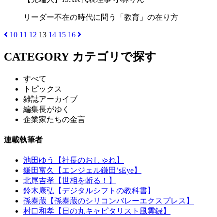
リーダー不在の時代に問う「教育」の在り方
10
11
12
13
14
15
16
CATEGORY
カテゴリで探す
すべて
トピックス
雑誌アーカイブ
編集長がゆく
企業家たちの金言
連載執筆者
池田ゆう【社長のおしゃれ】
鎌田富久【エンジェル鎌田’sEye】
北尾吉孝【世相を斬る！】
鈴木康弘【デジタルシフトの教科書】
孫泰蔵【孫泰蔵のシリコンバレーエクスプレス】
村口和孝【日の丸キャピタリスト風雲録】