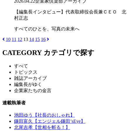
2026.04.22
企業家倶楽部アーカイブ
【編集長インタビュー】代表取締役会長兼ＣＥＯ 北
村正志
すべてのひとを、写真の未来へ
10
11
12
13
14
15
16
CATEGORY
カテゴリで探す
すべて
トピックス
雑誌アーカイブ
編集長がゆく
企業家たちの金言
連載執筆者
池田ゆう【社長のおしゃれ】
鎌田富久【エンジェル鎌田’sEye】
北尾吉孝【世相を斬る！】