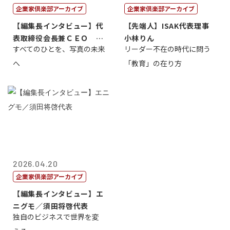
企業家倶楽部アーカイブ
企業家倶楽部アーカイブ
【編集長インタビュー】代
【先端人】ISAK代表理事
表取締役会長兼ＣＥＯ 北
小林りん
すべてのひとを、写真の未来
リーダー不在の時代に問う
村正志
へ
「教育」の在り方
2026.04.20
企業家倶楽部アーカイブ
【編集長インタビュー】エ
ニグモ／須田将啓代表
独自のビジネスで世界を変