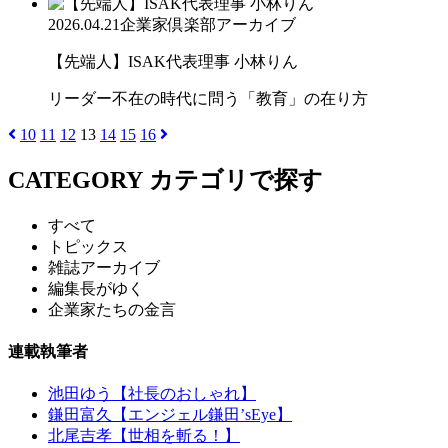
2026.04.21
企業家倶楽部アーカイブ
【先端人】ISAK代表理事 小林りん
リーダー不在の時代に問う「教育」の在り方
10
11
12
13
14
15
16
CATEGORY
カテゴリで探す
すべて
トピックス
雑誌アーカイブ
編集長がゆく
企業家たちの金言
連載執筆者
池田ゆう【社長のおしゃれ】
鎌田富久【エンジェル鎌田’sEye】
北尾吉孝【世相を斬る！】