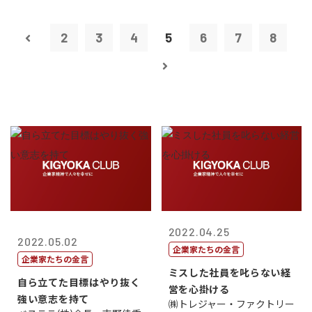
2
3
4
5
6
7
8
2022.04.25
2022.05.02
企業家たちの金言
企業家たちの金言
ミスした社員を叱らない経
自ら立てた目標はやり抜く
営を心掛ける
強い意志を持て
㈱トレジャー・ファクトリー