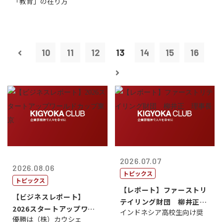
「教育」の在り方
10
11
12
13
14
15
16
2026.07.07
2026.08.06
トピックス
トピックス
【レポート】ファーストリ
【ビジネスレポート】
テイリング財団 柳井正
2026スタートアップワー
インドネシア高校生向け奨
理事長
優勝は（株）カウシェ
ルドカップ東京