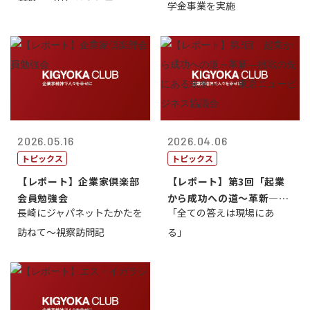
学金事業を実施
2026.05.16
2026.04.06
トピックス
トピックス
【レポート】企業家倶楽部
【レポート】第3回「起業
会員勉強会
から成功への道～革新―挑
長崎にジャパネットたかたを
「全ての答えは現場にあ
戦の先にある...
訪ねて～視察訪問記
る」