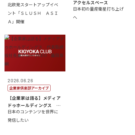
アクセルスペース
北欧発スタートアップイベ
日本初の量産衛星打ち上げ
ント「ＳＬＵＳＨ ＡＳＩ
へ
Ａ」開催
2026.06.26
企業家倶楽部アーカイブ
【企業家は語る】メディア
ドゥホールディングス 代
日本のコンテンツを世界に
表取締役社長...
発信したい