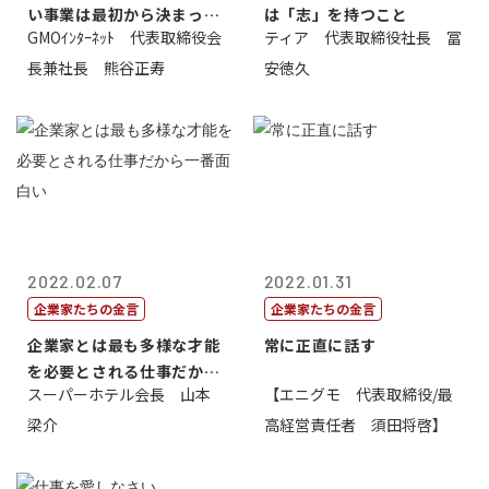
い事業は最初から決まって
は「志」を持つこと
GMOｲﾝﾀｰﾈｯﾄ 代表取締役会
ティア 代表取締役社長 冨
いる
長兼社長 熊谷正寿
安徳久
2022.02.07
2022.01.31
企業家たちの金言
企業家たちの金言
企業家とは最も多様な才能
常に正直に話す
を必要とされる仕事だから
スーパーホテル会長 山本
【エニグモ 代表取締役/最
一番面白い
梁介
高経営責任者 須田将啓】