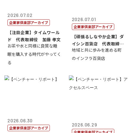
2026.07.02
2026.07.01
企業家倶楽部アーカイブ
企業家倶楽部アーカイブ
【注目企業】タイムワール
【頑張るしなやか企業】ダ
ド 代表取締役 加藤 孝文
イシン百貨店 代表取締役
お茶や水と同様に良質な睡
地域と共に歩みを進める町
社長 西山 ...
眠を購入する時代がやってく
のインフラ百貨店
る
2026.06.30
2026.06.29
企業家倶楽部アーカイブ
企業家倶楽部アーカイブ