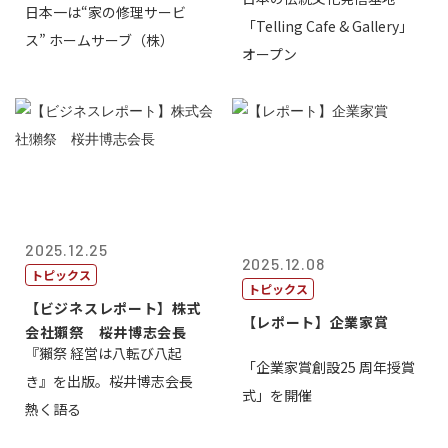
氏
日本一は“家の修理サービ
ネス大賞20...
「Telling Cafe & Gallery」
ス” ホームサーブ（株）
オープン
2025.12.25
2025.12.08
トピックス
トピックス
【ビジネスレポート】株式
【レポート】企業家賞
会社獺祭 桜井博志会長
『獺祭 経営は八転び八起
「企業家賞創設25 周年授賞
き』を出版。桜井博志会長
式」を開催
熱く語る