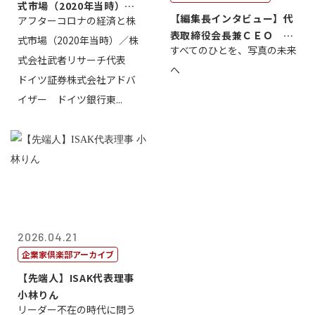
式市場（2020年当時）／
【編集長インタビュー】代
アフターコロナの経済と株
株式会社武...
表取締役会長兼ＣＥＯ 北
式市場（2020年当時）／株
すべてのひとを、写真の未来
村正志
式会社武者リサーチ代表
へ
ドイツ証券株式会社アドバ
イザー ドイツ銀行東...
2026.04.21
企業家倶楽部アーカイブ
【先端人】ISAK代表理事
小林りん
リーダー不在の時代に問う