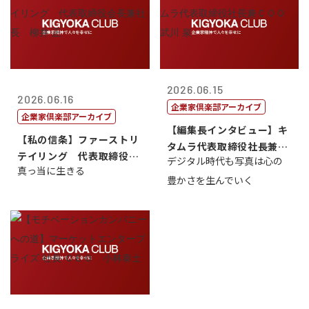
2026.06.15
2026.06.16
企業家倶楽部アーカイブ
企業家倶楽部アーカイブ
【編集長インタビュー】キ
【私の信条】ファーストリ
タムラ代表取締役社長兼Ｃ
テイリング 代表取締役会
デジタル時代も写真は心の
ＯＯ 武川 ...
真っ当に生きる
長兼社長 柳...
豊かさを生んでいく