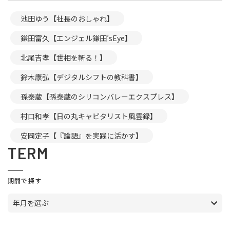
池田ゆう【社長のおしゃれ】
鎌田富久【エンジェル鎌田’sEye】
北尾吉孝【世相を斬る！】
鈴木康弘【デジタルシフトの教科書】
孫泰蔵【孫泰蔵のシリコンバレーエクスプレス】
村口和孝【日の丸キャピタリスト風雲録】
安岡定子【『論語』を実践に活かす】
TERM
期間で探す
年月を選ぶ