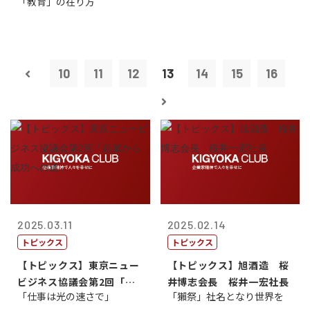
「教育」の在り方
10
11
12
13
14
15
16
2025.03.11
2025.02.14
トピックス
トピックス
【トピックス】東京ニュー
【トピックス】旭酒造 桜
ビジネス協議会第2回「起
井博志会長 桜井一宏社長
「仕事は光の速さで」
「獺祭」社名となり世界を
業から成功へ...