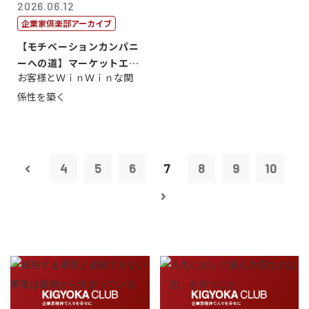
2026.06.12
企業家倶楽部アーカイブ
【モチベーションカンパニ
ーへの道】マーケットエン
お客様とＷｉｎＷｉｎな関
タープライズ...
係性を築く
4
5
6
7
8
9
10