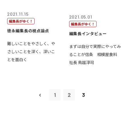
2021.11.15
2021.05.01
編集長がゆく！
編集長がゆく！
徳永編集長の視点論点
編集長インタビュー
難しいことをやさしく、や
まずは自分で実際にやってみ
さしいことを深く、深いこ
ることが信条 相模屋食料
とを面白く
社長 鳥越淳司
1
2
3