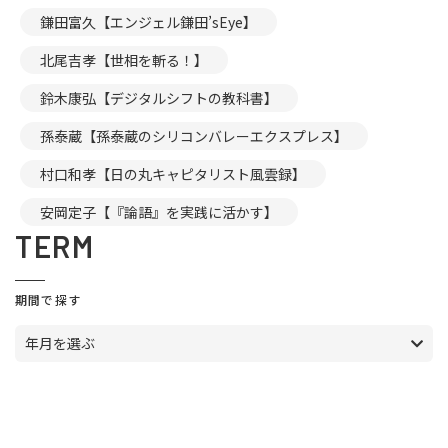
鎌田富久【エンジェル鎌田’sEye】
北尾吉孝【世相を斬る！】
鈴木康弘【デジタルシフトの教科書】
孫泰蔵【孫泰蔵のシリコンバレーエクスプレス】
村口和孝【日の丸キャピタリスト風雲録】
安岡定子【『論語』を実践に活かす】
TERM
期間で探す
年月を選ぶ