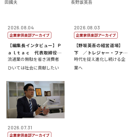
2026.08.04
2026.08.03
企業家倶楽部アーカイブ
企業家倶楽部アーカイブ
【編集長インタビュー】Ｐ
【野坂英吾の経営道場】
ａｌｔａｃ 代表取締役会
下 ／トレジャー・ファク
流通業の無駄を省き消費者
時代を捉え進化し続ける企
長三木田國夫
トリー社長野坂...
ひいては社会に貢献したい
業へ
2026.07.31
企業家倶楽部アーカイブ