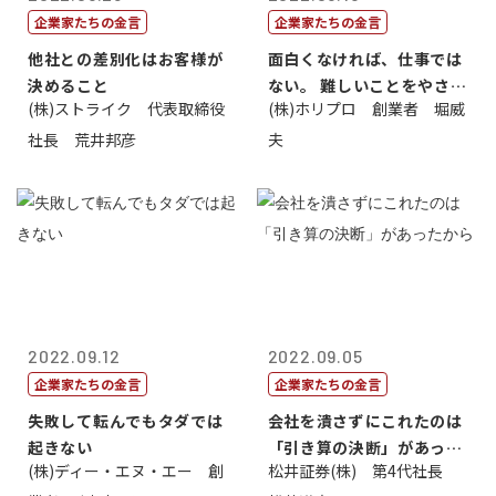
企業家たちの金言
企業家たちの金言
他社との差別化はお客様が
面白くなければ、仕事では
決めること
ない。 難しいことをやさし
(株)ストライク 代表取締役
(株)ホリプロ 創業者 堀威
く。やさし...
社長 荒井邦彦
夫
2022.09.12
2022.09.05
企業家たちの金言
企業家たちの金言
失敗して転んでもタダでは
会社を潰さずにこれたのは
起きない
「引き算の決断」があった
(株)ディー・エヌ・エー 創
松井証券(株) 第4代社長
から