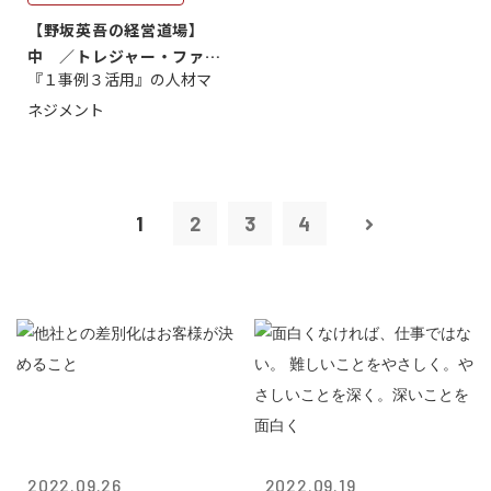
【野坂英吾の経営道場】
中 ／トレジャー・ファク
『１事例３活用』の人材マ
トリー社長野坂...
ネジメント
1
2
3
4
2022.09.26
2022.09.19