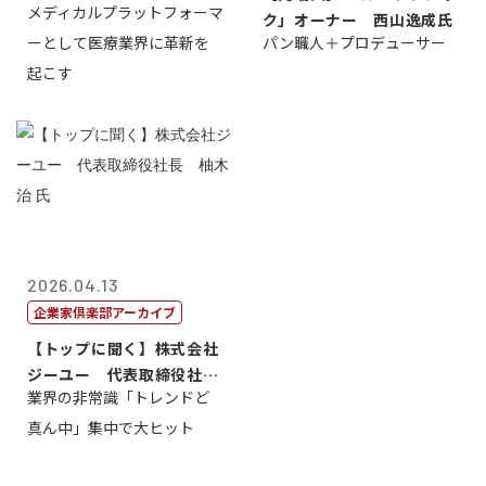
メディカルプラットフォーマ
締役社長兼C...
ク」オーナー 西山逸成氏
ーとして医療業界に革新を
パン職人＋プロデューサー
起こす
2026.04.13
企業家倶楽部アーカイブ
【トップに聞く】株式会社
ジーユー 代表取締役社
業界の非常識「トレンドど
長 柚木 治 ...
真ん中」集中で大ヒット