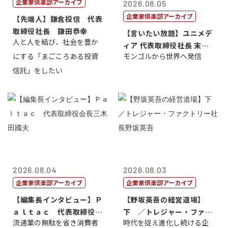
企業家倶楽部アーカイブ
2026.08.05
企業家倶楽部アーカイブ
【先端人】鎌倉投信 代表
取締役社長 鎌田恭幸
【言いたい放題】ユニメデ
人と人を結び、社会を豊か
ィア 代表取締役社長 末田
にする「まごころある投資
モンゴルから世界へ発信
真
信託」をしたい
2026.08.04
2026.08.03
企業家倶楽部アーカイブ
企業家倶楽部アーカイブ
【編集長インタビュー】Ｐ
【野坂英吾の経営道場】
ａｌｔａｃ 代表取締役会
下 ／トレジャー・ファク
流通業の無駄を省き消費者
時代を捉え進化し続ける企
長三木田國夫
トリー社長野坂...