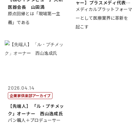
ャー】プラスメディ代表取
医器会長 山田満
メディカルプラットフォーマ
締役社長兼C...
原点回帰とは「現場第一主
ーとして医療業界に革新を
義」である
起こす
2026.04.14
企業家倶楽部アーカイブ
【先端人】 「ル・プチメッ
ク」オーナー 西山逸成氏
パン職人＋プロデューサー