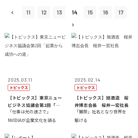
11
12
13
14
15
16
17
2025.03.11
2025.02.14
トピックス
トピックス
【トピックス】東京ニュー
【トピックス】旭酒造 桜
ビジネス協議会第2回「起
井博志会長 桜井一宏社長
「仕事は光の速さで」
「獺祭」社名となり世界を
業から成功へ...
NVIDIAが企業文化を語る
駆ける