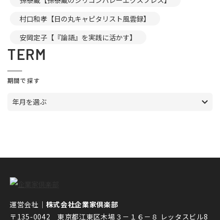
孫泰蔵【孫泰蔵のシリコンバレーエクスプレス】
村口和孝【日の丸キャピタリスト風雲録】
安岡定子【『論語』を実践に活かす】
TERM
期間で探す
年月を選ぶ
運営会社｜
株式会社企業家倶楽部
〒135-0042 東京都江東区木場３－１６－８ レッタスビル8