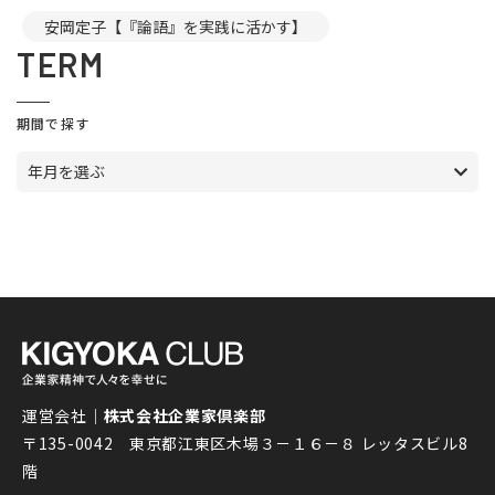
安岡定子【『論語』を実践に活かす】
TERM
期間で探す
年月を選ぶ
運営会社｜
株式会社企業家倶楽部
〒135-0042 東京都江東区木場３－１６－８ レッタスビル8
階