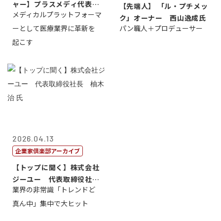
ャー】プラスメディ代表取
【先端人】 「ル・プチメッ
メディカルプラットフォーマ
締役社長兼C...
ク」オーナー 西山逸成氏
ーとして医療業界に革新を
パン職人＋プロデューサー
起こす
2026.04.13
企業家倶楽部アーカイブ
【トップに聞く】株式会社
ジーユー 代表取締役社
業界の非常識「トレンドど
長 柚木 治 ...
真ん中」集中で大ヒット