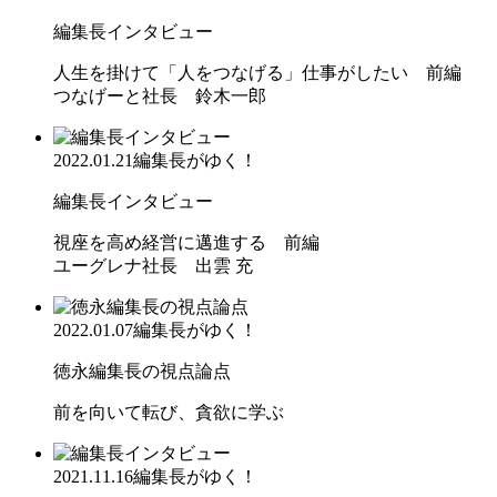
編集長インタビュー
人生を掛けて「人をつなげる」仕事がしたい 前編
つなげーと社長 鈴木一郎
2022.01.21
編集長がゆく！
編集長インタビュー
視座を高め経営に邁進する 前編
ユーグレナ社長 出雲 充
2022.01.07
編集長がゆく！
徳永編集長の視点論点
前を向いて転び、貪欲に学ぶ
2021.11.16
編集長がゆく！