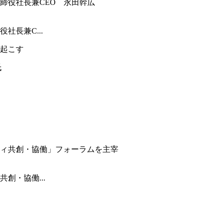
長兼C...
起こす
創・協働...