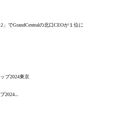
GrandCentralの北口CEOが１位に
24...