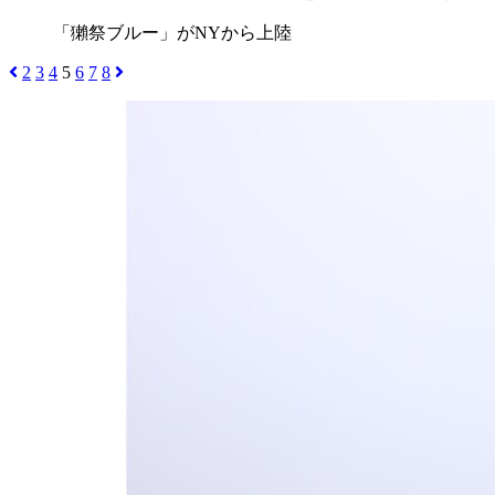
「獺祭ブルー」がNYから上陸
2
3
4
5
6
7
8