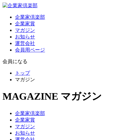
企業家倶楽部
企業家賞
マガジン
お知らせ
運営会社
会員用ページ
会員になる
トップ
マガジン
MAGAZINE
マガジン
企業家倶楽部
企業家賞
マガジン
お知らせ
運営会社