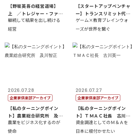
【野坂英吾の経営道場】
【スタートアップベンチャ
上 ／トレジャー・ファク
ー】トランスリミット代表
継続して結果を出し続ける
ゲーム×教育ブレインウォ
トリー社長野坂...
取締役社長 ...
経営
ーズが世界を繋ぐ
2026.07.28
2026.07.27
企業家倶楽部アーカイブ
企業家倶楽部アーカイブ
【私のターニングポイン
【私のターニングポイン
ト】農業総合研究所 及川
ト】ＴＭＡＣ社長 古川英
農業をビジネス化するのが
資金調達としてのＭ＆Ａを
智正
一
使命
日本に根付かせたい