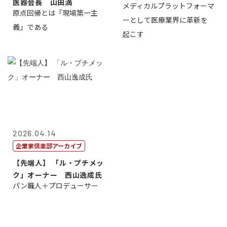
医器会長 山田満
メディカルプラットフォーマ
締役社長兼C...
原点回帰とは「現場第一主
ーとして医療業界に革新を
義」である
起こす
2026.04.14
企業家倶楽部アーカイブ
【先端人】 「ル・プチメッ
ク」オーナー 西山逸成氏
パン職人＋プロデューサー