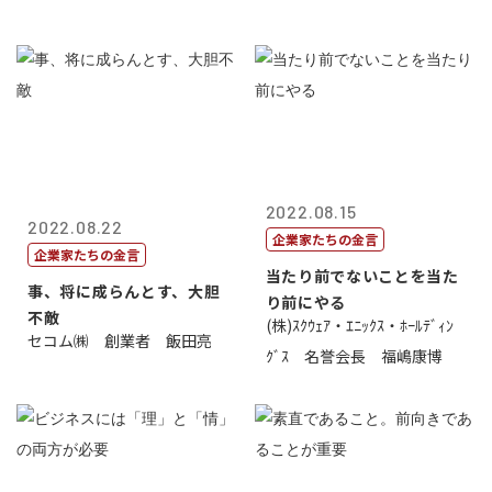
2022.08.15
2022.08.22
企業家たちの金言
企業家たちの金言
当たり前でないことを当た
事、将に成らんとす、大胆
り前にやる
不敵
(株)ｽｸｳｪｱ・ｴﾆｯｸｽ・ﾎｰﾙﾃﾞｨﾝ
セコム㈱ 創業者 飯田亮
ｸﾞｽ 名誉会長 福嶋康博