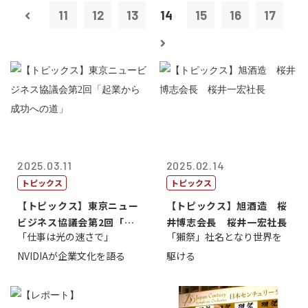
11
12
13
14
15
16
17
2025.03.11
2025.02.14
トピックス
トピックス
【トピックス】東京ニュー
【トピックス】旭酒造 桜
ビジネス協議会第2回「起
井博志会長 桜井一宏社長
「仕事は光の速さで」
「獺祭」社名となり世界を
業から成功へ...
NVIDIAが企業文化を語る
駆ける