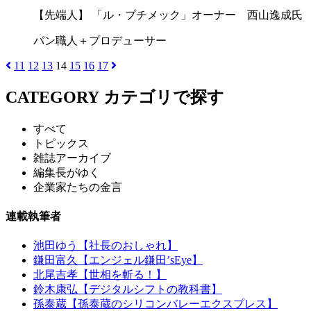
【先端人】 「ル・プチメック」オーナー 西山逸成氏
パン職人＋プロデューサー
11
12
13
14
15
16
17
CATEGORY
カテゴリで探す
すべて
トピックス
雑誌アーカイブ
編集長がゆく
企業家たちの金言
連載執筆者
池田ゆう【社長のおしゃれ】
鎌田富久【エンジェル鎌田’sEye】
北尾吉孝【世相を斬る！】
鈴木康弘【デジタルシフトの教科書】
孫泰蔵【孫泰蔵のシリコンバレーエクスプレス】