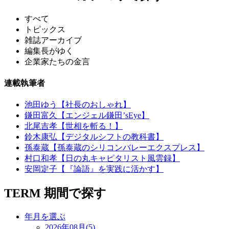
すべて
トピックス
雑誌アーカイブ
編集長がゆく
企業家たちの金言
連載執筆者
池田ゆう【社長のおしゃれ】
鎌田富久【エンジェル鎌田’sEye】
北尾吉孝【世相を斬る！】
鈴木康弘【デジタルシフトの教科書】
孫泰蔵【孫泰蔵のシリコンバレーエクスプレス】
村口和孝【日の丸キャピタリスト風雲録】
安岡定子【『論語』を実践に活かす】
TERM
期間で探す
年月を選ぶ
2026年08月(5)