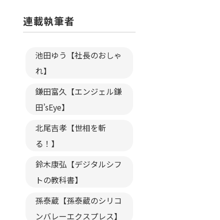
連載執筆者
池田ゆう【社長のおしゃ
れ】
鎌田富久【エンジェル鎌
田’sEye】
北尾吉孝【世相を斬
る！】
鈴木康弘【デジタルシフ
トの教科書】
孫泰蔵【孫泰蔵のシリコ
ンバレーエクスプレス】