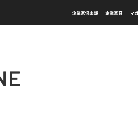
企業家倶楽部
企業家賞
マ
NE