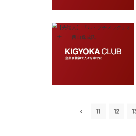
11
12
1