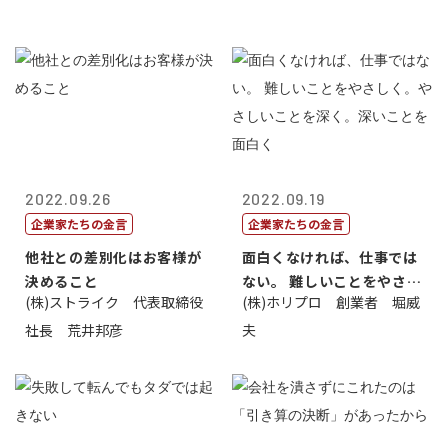
2022.09.26
2022.09.19
企業家たちの金言
企業家たちの金言
他社との差別化はお客様が
面白くなければ、仕事では
決めること
ない。 難しいことをやさし
(株)ストライク 代表取締役
(株)ホリプロ 創業者 堀威
く。やさし...
社長 荒井邦彦
夫