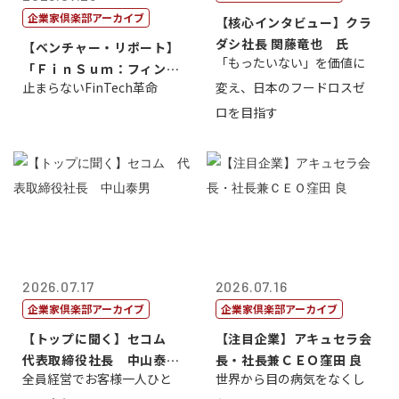
企業家倶楽部アーカイブ
【核心インタビュー】クラ
ダシ社長 関藤竜也 氏
【ベンチャー・リポート】
「もったいない」を価値に
「ＦｉｎＳｕｍ：フィンテ
止まらないFinTech革命
変え、日本のフードロスゼ
ック・サミッ...
ロを目指す
2026.07.17
2026.07.16
企業家倶楽部アーカイブ
企業家倶楽部アーカイブ
【トップに聞く】セコム
【注目企業】アキュセラ会
代表取締役社長 中山泰
長・社長兼ＣＥＯ窪田 良
全員経営でお客様一人ひと
世界から目の病気をなくし
男