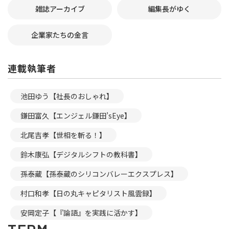
雑誌アーカイブ
編集長がゆく
企業家たちの金言
連載執筆者
池田ゆう【社長のおしゃれ】
鎌田富久【エンジェル鎌田’sEye】
北尾吉孝【世相を斬る！】
鈴木康弘【デジタルシフトの教科書】
孫泰蔵【孫泰蔵のシリコンバレーエクスプレス】
村口和孝【日の丸キャピタリスト風雲録】
安岡定子【『論語』を実践に活かす】