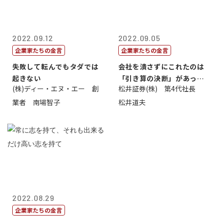
2022.09.12
2022.09.05
企業家たちの金言
企業家たちの金言
失敗して転んでもタダでは
会社を潰さずにこれたのは
起きない
「引き算の決断」があった
(株)ディー・エヌ・エー 創
松井証券(株) 第4代社長
から
業者 南場智子
松井道夫
2022.08.29
企業家たちの金言