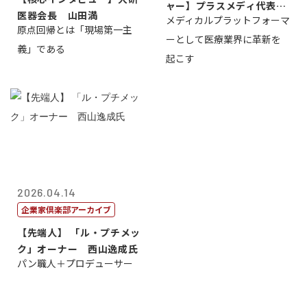
ャー】プラスメディ代表取
医器会長 山田満
メディカルプラットフォーマ
締役社長兼C...
原点回帰とは「現場第一主
ーとして医療業界に革新を
義」である
起こす
2026.04.14
企業家倶楽部アーカイブ
【先端人】 「ル・プチメッ
ク」オーナー 西山逸成氏
パン職人＋プロデューサー