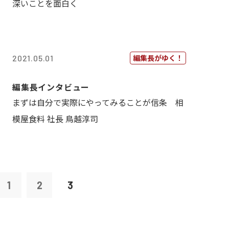
深いことを面白く
編集長がゆく！
2021.05.01
編集長インタビュー
まずは自分で実際にやってみることが信条 相
模屋食料 社長 鳥越淳司
1
2
3