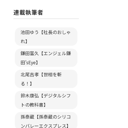
連載執筆者
池田ゆう【社長のおしゃ
れ】
鎌田富久【エンジェル鎌
田’sEye】
北尾吉孝【世相を斬
る！】
鈴木康弘【デジタルシフ
トの教科書】
孫泰蔵【孫泰蔵のシリコ
ンバレーエクスプレス】