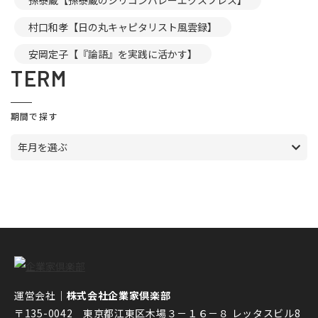
孫泰蔵【孫泰蔵のシリコンバレーエクスプレス】
村口和孝【日の丸キャピタリスト風雲録】
安岡定子【『論語』を実践に活かす】
TERM
期間で探す
年月を選ぶ
運営会社｜
株式会社企業家倶楽部
〒135-0042 東京都江東区木場３－１６－８ レッタスビル8