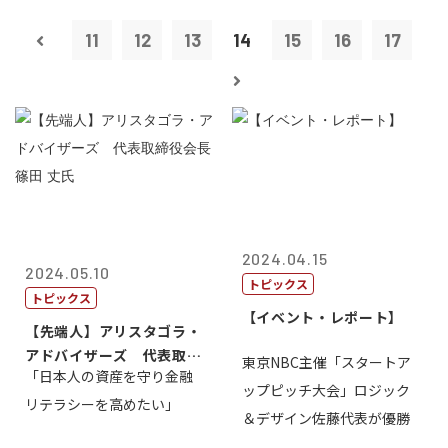
11
12
13
14
15
16
17
2024.04.15
2024.05.10
トピックス
トピックス
【イベント・レポート】
【先端人】アリスタゴラ・
アドバイザーズ 代表取締
東京NBC主催「スタートア
「日本人の資産を守り金融
役会長 篠田...
ップピッチ大会」ロジック
リテラシーを高めたい」
＆デザイン佐藤代表が優勝