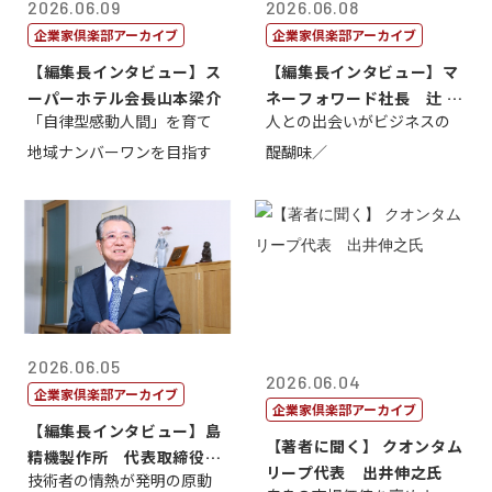
2026.06.09
2026.06.08
企業家倶楽部アーカイブ
企業家倶楽部アーカイブ
【編集長インタビュー】ス
【編集長インタビュー】マ
ーパーホテル会長山本梁介
ネーフォワード社長 辻 庸
「自律型感動人間」を育て
人との出会いがビジネスの
介
地域ナンバーワンを目指す
醍醐味／
2026.06.05
2026.06.04
企業家倶楽部アーカイブ
企業家倶楽部アーカイブ
【編集長インタビュー】島
【著者に聞く】 クオンタム
精機製作所 代表取締役
リープ代表 出井伸之氏
技術者の情熱が発明の原動
社 長 島 正...