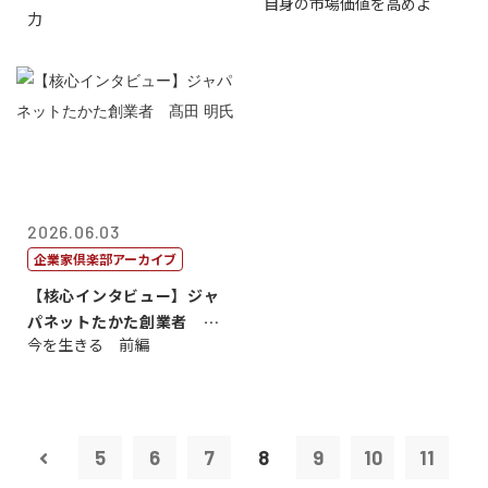
自身の市場価値を高めよ
力
2026.06.03
企業家倶楽部アーカイブ
【核心インタビュー】ジャ
パネットたかた創業者 髙
今を生きる 前編
田 明氏
5
6
7
8
9
10
11