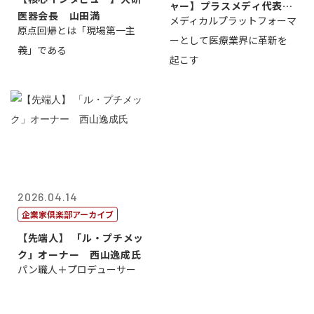
ャー】プラスメディ代表取
医器会長 山田満
メディカルプラットフォーマ
締役社長兼C...
原点回帰とは「現場第一主
ーとして医療業界に革新を
義」である
起こす
2026.04.14
企業家倶楽部アーカイブ
【先端人】 「ル・プチメッ
ク」オーナー 西山逸成氏
パン職人＋プロデューサー