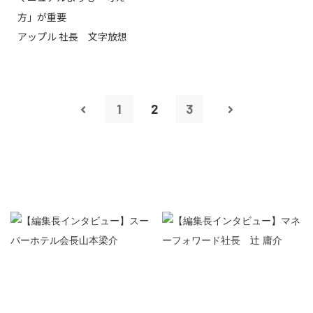
方」が重要
アップル 社長 文字放想
1
2
3